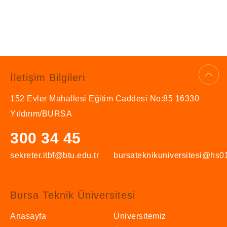
İletişim Bilgileri
152 Evler Mahallesi Eğitim Caddesi No:85 16330
Yıldırım/BURSA
300 34 45
sekreter.itbf@btu.edu.tr
bursateknikuniversitesi@hs01
Bursa Teknik Üniversitesi
Anasayfa
Üniversitemiz